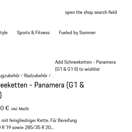
open the shop search field
My wish
My shop
tyle
Sports & Fitness
Fueled by Summer
Add Schneeketten - Panamera
(G1 & G1 II) to wishlist
ugzubehör
Radzubehör
/
/
eeketten - Panamera (G1 &
)
0 €
inkl. MwSt
 mit feingliedriger Kette. Für Bereifung
 R 19 sowie 285/35 R 20