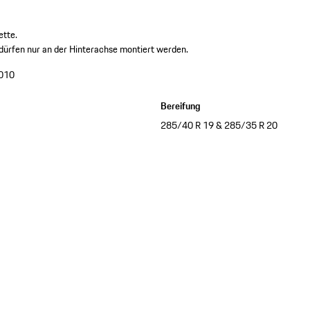
ette.
dürfen nur an der Hinterachse montiert werden.
010
Bereifung
285/40 R 19 & 285/35 R 20