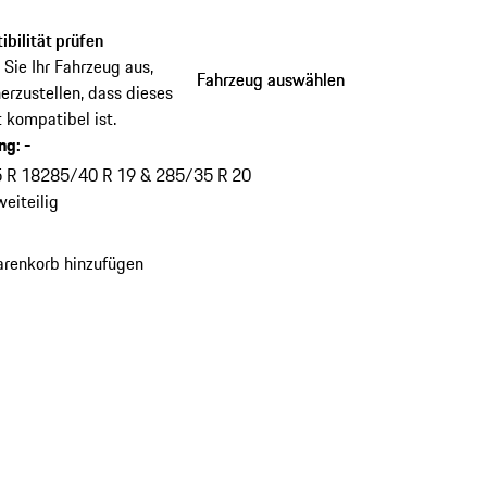
bilität prüfen
Sie Ihr Fahrzeug aus,
Fahrzeug auswählen
Fahrzeug auswählen
erzustellen, dass dieses
 kompatibel ist.
ung
:
-
 R 18
285/40 R 19 & 285/35 R 20
weiteilig
renkorb hinzufügen