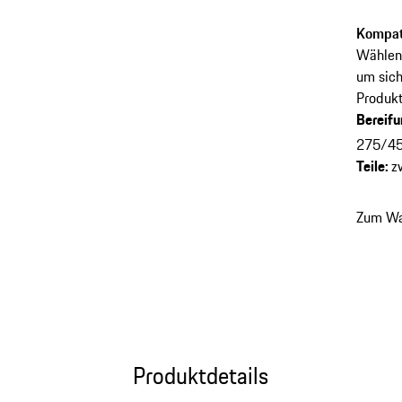
Kompati
Wählen 
um sich
Produkt
Bereif
275/45
Teile
:
z
Zum Wa
Produktdetails