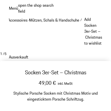
Zum
open the shop search
Menü
Hauptinhalt
field
My sh
springen
Add
Accessoires
Mützen, Schals & Handschuhe
/
/
Socken
3er-Set –
Christmas
to wishlist
1
/
5
Ausverkauft
Socken 3er-Set – Christmas
49,00 €
inkl. MwSt
Stylische Porsche Socken mit Christmas Motiv und
eingesticktem Porsche Schriftzug.