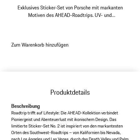
Exklusives Sticker-Set von Porsche mit markanten
Motiven des AHEAD-Roadtrips. UV- und
wasserbeständig.
Zum Warenkorb hinzufügen
Produktdetails
Beschreibung
Roadtrip trifft auf Lifestyle: Die AHEAD-Kollektion verbindet
Pioniergeist und Abenteuerlust mit ikonischem Design. Das
limitierte Sticker-Set No. 2 ist inspiriert von den markantesten
Orten des Southwest-Roadtrips – von Kalifornien bis Nevada,
nach Los Angeles und Las Vegas, durch das Death Valley und Palm