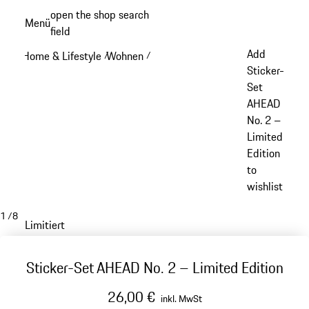
Zum
open the shop search
Menü
Hauptinhalt
field
My sh
springen
Add
Home & Lifestyle
Wohnen
/
/
Sticker-
Set
AHEAD
No. 2 –
Limited
Edition
to
wishlist
1
/
8
Limitiert
Sticker-Set AHEAD No. 2 – Limited Edition
26,00 €
inkl. MwSt