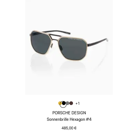
Farbe
+
1
Farbe
Farbe
Farbe
gold
Farbe
schwarz
nardograu
braun
PORSCHE DESIGN
Sonnenbrille Hexagon #4
485,00 €
gold