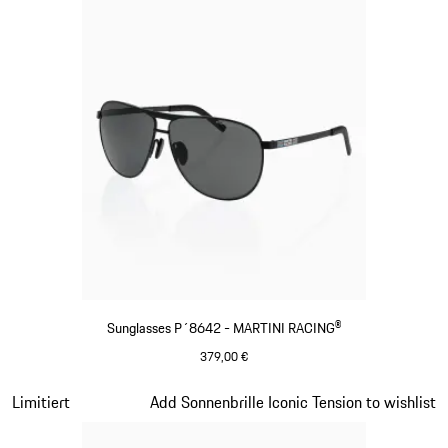
Sunglasses P´8642 - MARTINI RACING®
379,00 €
schwarz
Slide 13 von 21
Limitiert
Add Sonnenbrille Iconic Tension to wishlist