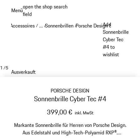
Zum
open the shop search
Menü
Hauptinhalt
field
My sh
springen
Add
Accessoires
…
Sonnenbrillen
Porsche Design Sonnenbrillen
/
/
/
Reveal collapsed breadcrumb items
Sonnenbrille
Cyber Tec
#4 to
wishlist
1
/
5
Ausverkauft
PORSCHE DESIGN
Sonnenbrille Cyber Tec #4
399,00 €
inkl. MwSt
Markante Sonnenbrille für Herren von Porsche Design.
Aus Edelstahl und High-Tech-Polyamid RXP®.