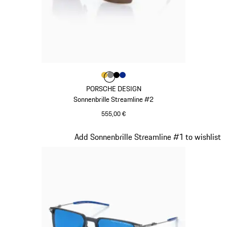
Farbe
Farbe
Farbe
Farbe
gold
Farbe
dunkelgrau
schwarz
blau
PORSCHE DESIGN
Sonnenbrille Streamline #2
555,00 €
gold
Slide 21 von 21
Add Sonnenbrille Streamline #1 to wishlist