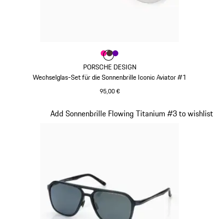
Farbe
Farbe
Farbe
Farbe
pink
braun
violett
PORSCHE DESIGN
Wechselglas-Set für die Sonnenbrille Iconic Aviator #1
95,00 €
pink
Slide 8 von 21
Add Sonnenbrille Flowing Titanium #3 to wishlist