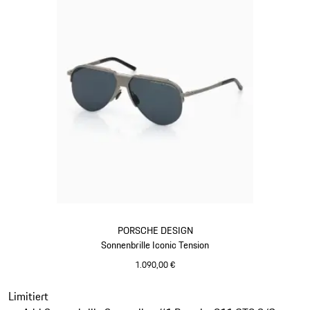
PORSCHE DESIGN
Sonnenbrille Iconic Tension
1.090,00 €
titan
Slide 14 von 21
Limitiert