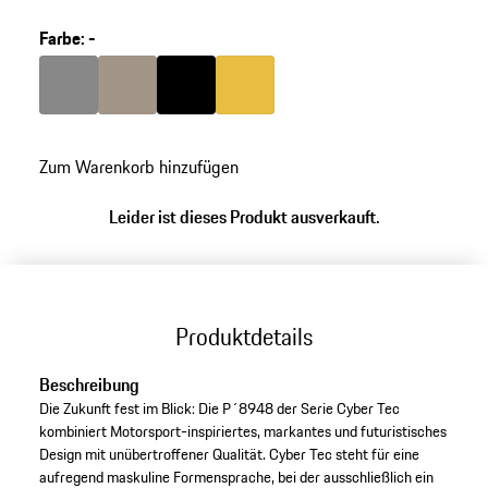
Modelnummer: P'8949.
Farbe
:
-
Farbe
dunkelgrau
Farbe
palladiummetallic
Farbe
schwarz
Farbe
gold
Zum Warenkorb hinzufügen
Leider ist dieses Produkt ausverkauft.
Produktdetails
Beschreibung
Die Zukunft fest im Blick: Die P´8948 der Serie Cyber Tec
kombiniert Motorsport-inspiriertes, markantes und futuristisches
Design mit unübertroffener Qualität. Cyber Tec steht für eine
aufregend maskuline Formensprache, bei der ausschließlich ein