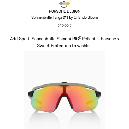
Farbe
Farbe
Farbe
Farbe
palladiummetallic
titan
gold
PORSCHE DESIGN
Sonnenbrille Targa #1 by Orlando Bloom
510,00 €
palladiummetallic
Slide 5 von 21
Add Sport-Sonnenbrille Shinobi RIG® Reflect – Porsche x
Sweet Protection to wishlist