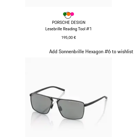
Farbe
Farbe
Farbe
Farbe
grün
orange
pink
PORSCHE DESIGN
Lesebrille Reading Tool #1
195,00 €
grün
Slide 18 von 21
Add Sonnenbrille Hexagon #6 to wishlist