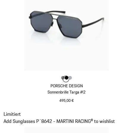
Farbe
Farbe
Farbe
Farbe
dunkelgrau
schwarz
silber
PORSCHE DESIGN
Sonnenbrille Targa #2
495,00 €
dunkelgrau
Slide 12 von 21
Limitiert
Add Sunglasses P´8642 - MARTINI RACING® to wishlist