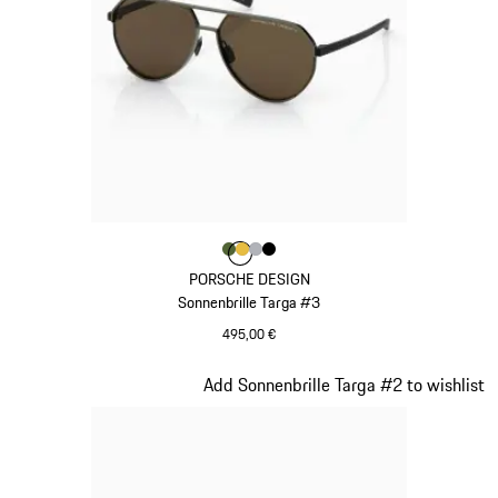
Farbe
Farbe
Farbe
Farbe
olivgrün
Farbe
gold
silber
schwarz
PORSCHE DESIGN
Sonnenbrille Targa #3
495,00 €
olivgrün
Slide 11 von 21
Add Sonnenbrille Targa #2 to wishlist