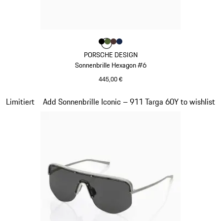
Farbe
Farbe
Farbe
Farbe
schwarz
Farbe
olivgrün
braun
dunkelblau
PORSCHE DESIGN
Sonnenbrille Hexagon #6
445,00 €
schwarz
Slide 19 von 21
Limitiert
Add Sonnenbrille Iconic – 911 Targa 60Y to wishlist