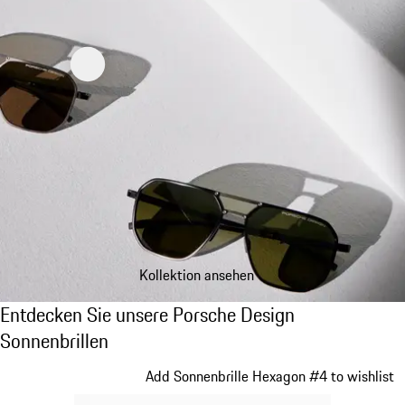
Kollektion ansehen
Entdecken Sie unsere Porsche Design Sonne
Entdecken Sie unsere Porsche Design
Sonnenbrillen
Slide 1 von 21
Add Sonnenbrille Hexagon #4 to wishlist