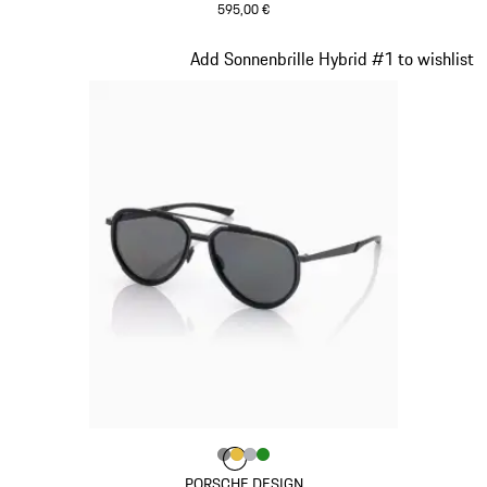
595,00 €
rot
Slide 15 von 21
Add Sonnenbrille Hybrid #1 to wishlist
Farbe
Farbe
Farbe
Farbe
dunkelgrau
Farbe
gold
silber
grün
PORSCHE DESIGN