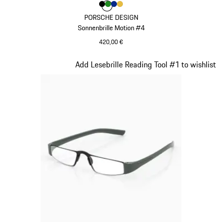
Farbe
Farbe
Farbe
Farbe
schwarz
Farbe
grün
blau
gold
PORSCHE DESIGN
Sonnenbrille Motion #4
420,00 €
schwarz
Slide 17 von 21
Add Lesebrille Reading Tool #1 to wishlist