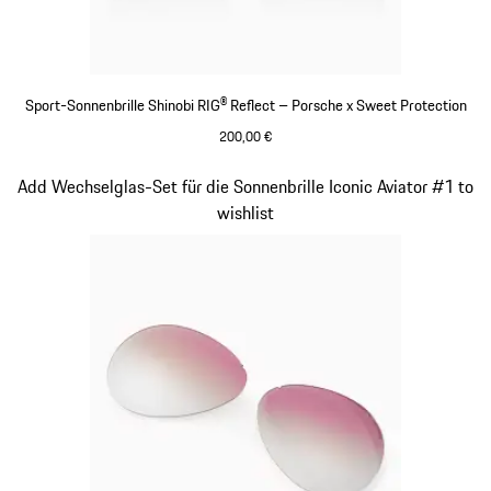
Sport-Sonnenbrille Shinobi RIG® Reflect – Porsche x Sweet Protection
200,00 €
varsitygreen
Slide 7 von 21
Add Wechselglas-Set für die Sonnenbrille Iconic Aviator #1 to
wishlist