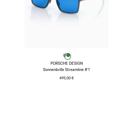
Farbe
Farbe
Farbe
grau
grün
PORSCHE DESIGN
Sonnenbrille Streamline #1
495,00 €
grau
Gehe
zurück
an
den
Anfang
der
Produktgalerie