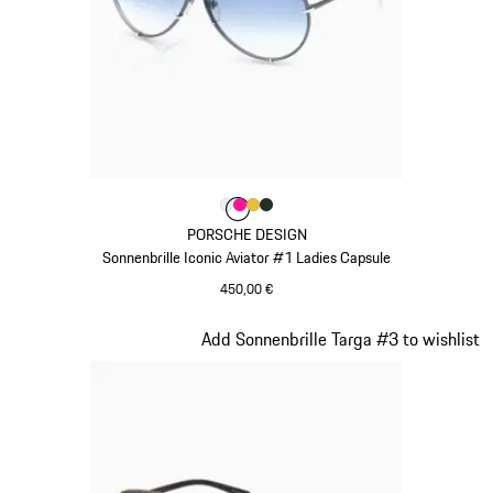
Farbe
Farbe
Farbe
Farbe
weiß
Farbe
pink
gold
oakgrünmetallic
PORSCHE DESIGN
Sonnenbrille Iconic Aviator #1 Ladies Capsule
450,00 €
weiß
Slide 10 von 21
Add Sonnenbrille Targa #3 to wishlist