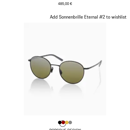
485,00 €
grau
Slide 3 von 21
Add Sonnenbrille Eternal #2 to wishlist
Farbe
Farbe
Farbe
Farbe
schwarz
Farbe
rot
gold
dunkelgrau