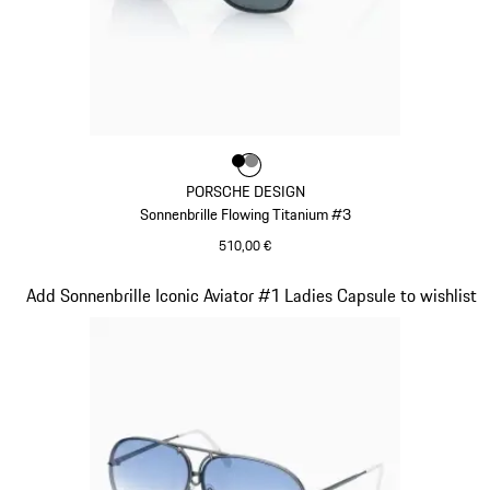
Farbe
Farbe
Farbe
schwarz
dunkelgrau
PORSCHE DESIGN
Sonnenbrille Flowing Titanium #3
510,00 €
schwarz
Slide 9 von 21
Add Sonnenbrille Iconic Aviator #1 Ladies Capsule to wishlist