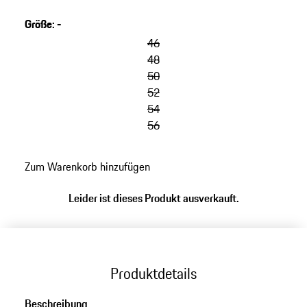
Jacquard-Futter.
Größe
:
-
46
48
50
52
54
56
Zum Warenkorb hinzufügen
Leider ist dieses Produkt ausverkauft.
Produktdetails
Beschreibung