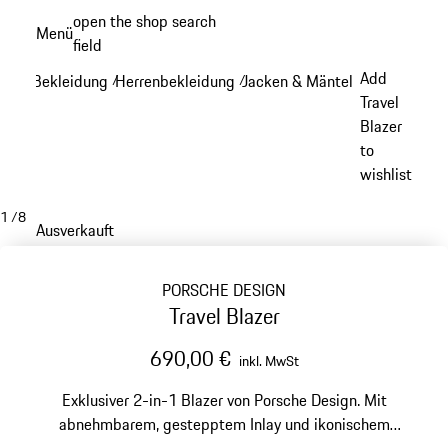
Zum
open the shop search
Menü
Hauptinhalt
field
My sh
springen
Add
Bekleidung
Herrenbekleidung
Jacken & Mäntel
/
/
/
Travel
Blazer
to
wishlist
1
/
8
Ausverkauft
PORSCHE DESIGN
Travel Blazer
690,00 €
inkl. MwSt
Exklusiver 2-in-1 Blazer von Porsche Design. Mit
abnehmbarem, gestepptem Inlay und ikonischem