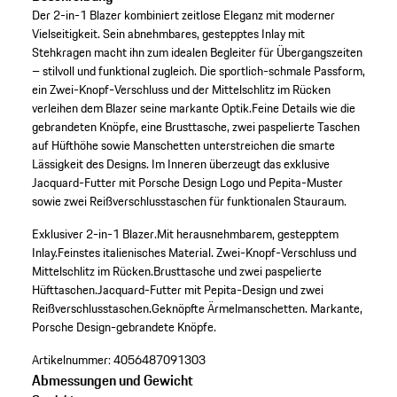
Der 2-in-1 Blazer kombiniert zeitlose Eleganz mit moderner
Vielseitigkeit. Sein abnehmbares, gestepptes Inlay mit
Stehkragen macht ihn zum idealen Begleiter für Übergangszeiten
– stilvoll und funktional zugleich. Die sportlich-schmale Passform,
ein Zwei-Knopf-Verschluss und der Mittelschlitz im Rücken
verleihen dem Blazer seine markante Optik.Feine Details wie die
gebrandeten Knöpfe, eine Brusttasche, zwei paspelierte Taschen
auf Hüfthöhe sowie Manschetten unterstreichen die smarte
Lässigkeit des Designs. Im Inneren überzeugt das exklusive
Jacquard-Futter mit Porsche Design Logo und Pepita-Muster
sowie zwei Reißverschlusstaschen für funktionalen Stauraum.
Exklusiver 2-in-1 Blazer.
Mit herausnehmbarem, gestepptem
Inlay.
Feinstes italienisches Material.
Zwei-Knopf-Verschluss und
Mittelschlitz im Rücken.
Brusttasche und zwei paspelierte
Hüfttaschen.
Jacquard-Futter mit Pepita-Design und zwei
Reißverschlusstaschen.
Geknöpfte Ärmelmanschetten.
Markante,
Porsche Design-gebrandete Knöpfe.
Artikelnummer:
4056487091303
Abmessungen und Gewicht