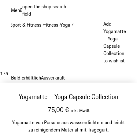
Zum
open the shop search
Menü
Hauptinhalt
field
My sh
springen
Add
Sport & Fitness
Fitness
Yoga
/
/
/
Yogamatte
– Yoga
Capsule
Collection
to wishlist
1
/
5
Bald erhältlich
Ausverkauft
Yogamatte – Yoga Capsule Collection
75,00 €
inkl. MwSt
Yogamatte von Porsche aus wassserdichtem und leicht
zu reinigendem Material mit Tragegurt.