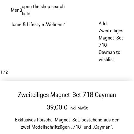
Zum
open the shop search
Menü
Hauptinhalt
field
My sh
springen
Add
Home & Lifestyle
Wohnen
/
/
Zweiteiliges
Magnet-Set
718
Cayman to
wishlist
1
/
2
Zweiteiliges Magnet-Set 718 Cayman
39,00 €
inkl. MwSt
Exklusives Porsche-Magnet-Set, bestehend aus den
zwei Modellschriftzügen „718“ und „Cayman“.