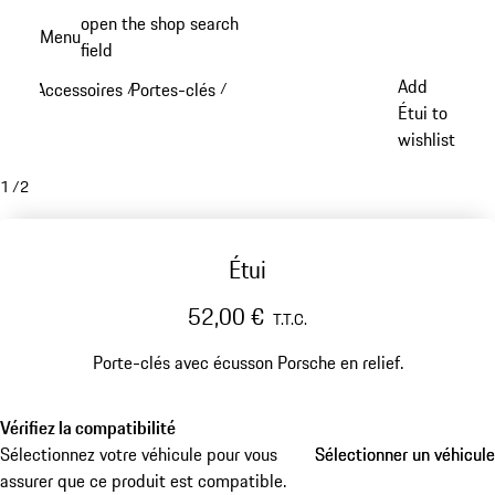
Aller
open the shop search
Menu
au
field
My sh
contenu
Add
Accessoires
Portes-clés
/
/
principal
Étui to
wishlist
1
/
2
Étui
52,00 €
T.T.C.
Porte-clés avec écusson Porsche en relief.
Vérifiez la compatibilité
Sélectionnez votre véhicule pour vous
Sélectionner un véhicule
Sélectionner un véhicule
assurer que ce produit est compatible.