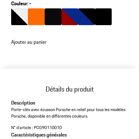
Couleur
:
-
Couleur
Couleur
Noir/Blanc
Couleur
orange
Couleur
Bandes Noires
Couleur
Rouge/Bleu
Couleur
Bleu/Noir
Noir
Ajouter au panier
Détails du produit
Description
Porte-clés avec écusson Porsche en relief pour tous les modèles
Porsche, disponible en différentes couleurs.
N° d'article :
PCG90110010
Caractéristiques générales