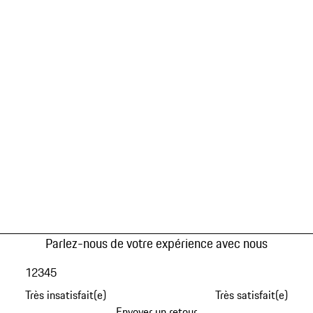
Parlez-nous de votre expérience avec nous
1
2
3
4
5
Très insatisfait(e)
Très satisfait(e)
Envoyer un retour