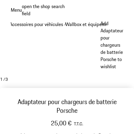
Aller
open the shop search
Menu
au
field
My sh
contenu
Add
Accessoires pour véhicules
Wallbox et équipement de rechar
/
principal
Adaptateur
pour
chargeurs
de batterie
Porsche to
wishlist
1
/
3
Adaptateur pour chargeurs de batterie
Porsche
25,00 €
T.T.C.