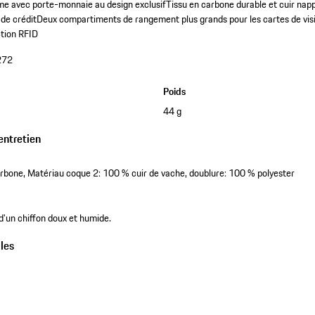
mme avec porte-monnaie au design exclusif
Tissu en carbone durable et cuir nap
de crédit
Deux compartiments de rangement plus grands pour les cartes de vis
ction RFID
272
Poids
44 g
entretien
bone, Matériau coque 2: 100 % cuir de vache, doublure: 100 % polyester
 d'un chiffon doux et humide.
les