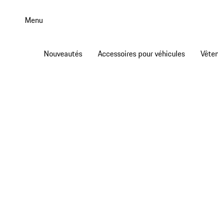
Aller
au
Menu
contenu
principal
Nouveautés
Accessoires pour véhicules
Vête