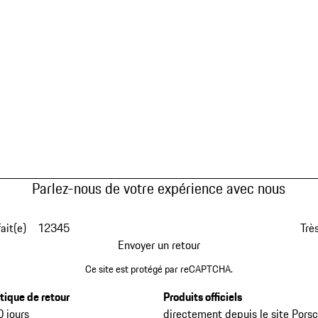
Parlez-nous de votre expérience avec nous
fait(e)
1
2
3
4
5
Très
Envoyer un retour
Ce site est protégé par reCAPTCHA.
itique de retour
Produits officiels
0 jours
directement depuis le site Pors