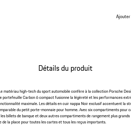
pour ca
rangem
Ajouter
Détails du produit
 Le matériau high-tech du sport automobile confère à la collection Porsche De
e portefeuille Carbon 6 compact fusionne la légèreté et les performances ext
onctionnalité maximale. Les détails en cuir nappa Noir exclusif accentuent la s
omparable du petit porte-monnaie pour homme. Avec six compartiments pour cart
les billets de banque et deux autres compartiments de rangement plus grands p
re de la place pour toutes les cartes et tous les reçus importants.