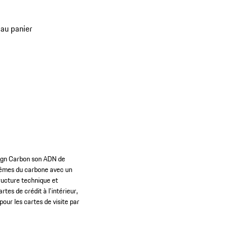
rtes de crédit et 2 compartiments de
ent.
 au panier
sign Carbon son ADN de
rêmes du carbone avec un
tructure technique et
es de crédit à l'intérieur,
our les cartes de visite par