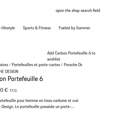
open the shop search field
My wish
My shop
Home lifestyle
Sports & Fitness
Fueled by Summer
Add Carbon Portefeuille 6 to
wishlist
oires
Portefeuilles et porte-cartes
Porsche Design portefeuilles
/
/
HE DESIGN
on Portefeuille 6
0 €
T.T.C.
ortefeuille pour homme en tissu carbone et cuir
 Design. Le portefeuille possède un porte-
, un compartiment à billets, 6 compartiments