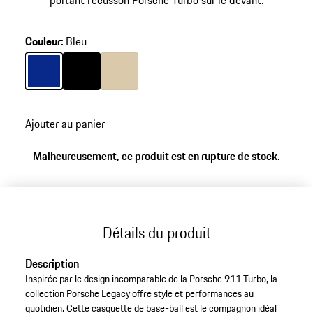
portant l’écusson Porsche Turbo sur le devant.
Couleur
:
Bleu
Couleur
Couleur
Bleu
Couleur
Noir
Beige
Ajouter au panier
Malheureusement, ce produit est en rupture de stock.
Détails du produit
Description
Inspirée par le design incomparable de la Porsche 911 Turbo, la
collection Porsche Legacy offre style et performances au
quotidien. Cette casquette de base-ball est le compagnon idéal