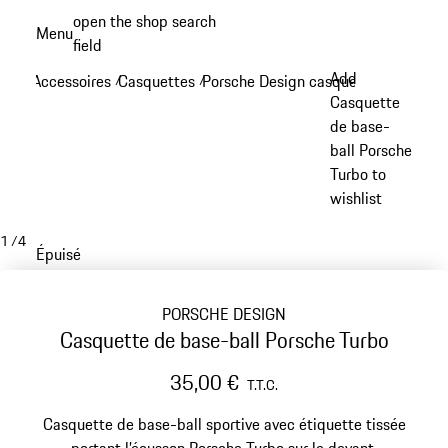
Aller
open the shop search
Menu
au
field
My sh
contenu
Add
Accessoires
Casquettes
Porsche Design casquettes
/
/
/
principal
Casquette
de base-
ball Porsche
Turbo to
wishlist
1
/
4
Épuisé
PORSCHE DESIGN
Casquette de base-ball Porsche Turbo
35,00 €
T.T.C.
Casquette de base-ball sportive avec étiquette tissée