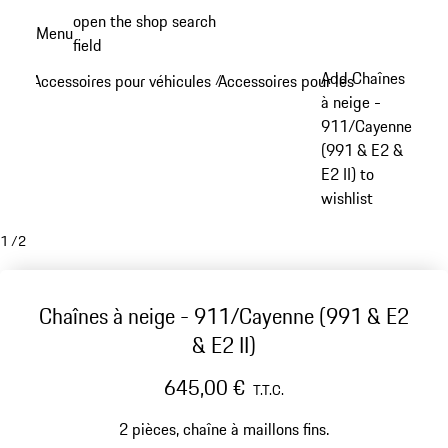
Aller
open the shop search
Menu
au
field
My sh
contenu
Add Chaînes
Accessoires pour véhicules
Accessoires pour les roues
/
/
principal
à neige -
911/Cayenne
(991 & E2 &
E2 II) to
wishlist
1
/
2
Chaînes à neige - 911/Cayenne (991 & E2
& E2 II)
645,00 €
T.T.C.
2 pièces, chaîne à maillons fins.