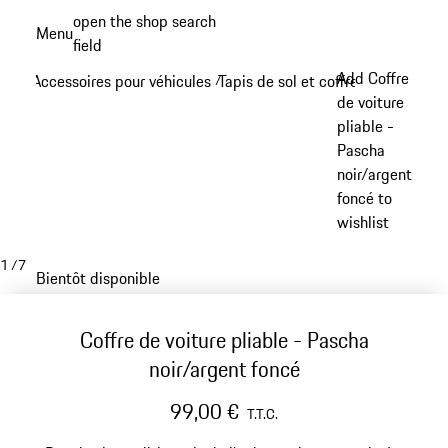
Aller
open the shop search
Menu
au
field
My sh
contenu
Add Coffre
Accessoires pour véhicules
Tapis de sol et coffre à bagages
/
/
principal
de voiture
pliable -
Pascha
noir/argent
foncé to
wishlist
1
/
7
Bientôt disponible
Coffre de voiture pliable - Pascha
noir/argent foncé
99,00 €
T.T.C.