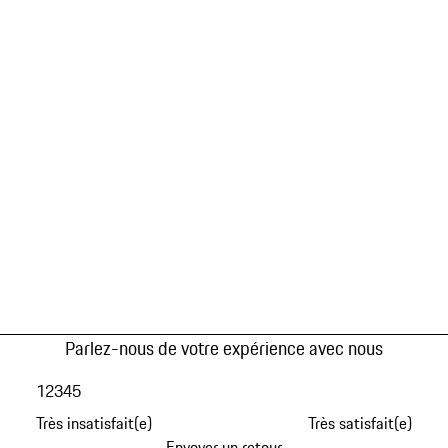
Parlez-nous de votre expérience avec nous
1
2
3
4
5
Très insatisfait(e)
Très satisfait(e)
Envoyer un retour