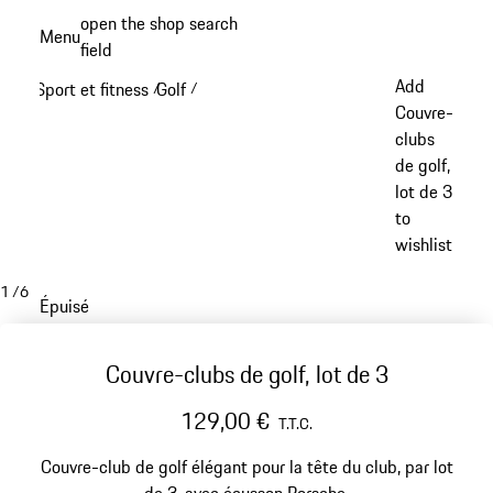
Aller
open the shop search
Menu
au
field
My sh
contenu
Add
Sport et fitness
Golf
/
/
principal
Couvre-
clubs
de golf,
lot de 3
to
wishlist
1
/
6
Épuisé
Couvre-clubs de golf, lot de 3
129,00 €
T.T.C.
Couvre-club de golf élégant pour la tête du club, par lot