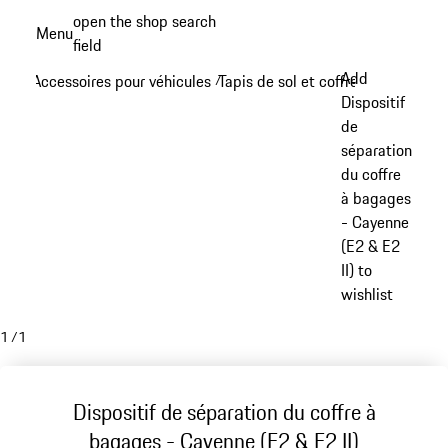
Aller
open the shop search
Menu
au
field
My sh
contenu
Add
Accessoires pour véhicules
Tapis de sol et coffre à bagages
/
/
principal
Dispositif
de
séparation
du coffre
à bagages
- Cayenne
(E2 & E2
II) to
wishlist
1
/
1
Dispositif de séparation du coffre à
bagages - Cayenne (E2 & E2 II)