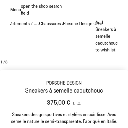
Aller
open the shop search
Menu
au
field
My sh
contenu
Add
Vêtements
…
Chaussures
Porsche Design Chaussures
/
/
/
/
principal
Reveal collapsed breadcrumb items
Sneakers à
semelle
caoutchouc
to wishlist
1
/
3
PORSCHE DESIGN
Sneakers à semelle caoutchouc
375,00 €
T.T.C.
Sneakers design sportives et stylées en cuir lisse. Avec
semelle naturelle semi-transparente. Fabriqué en Italie.