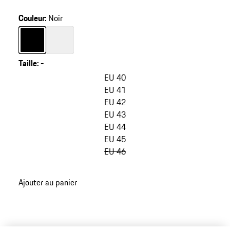
Couleur
:
Noir
Couleur
Couleur
Noir
Blanc
Taille
:
-
sauter
les
EU 40
variantes
EU 41
(Taille)
EU 42
EU 43
EU 44
EU 45
EU 46
retour
Ajouter au panier
aux
variantes
(Taille)