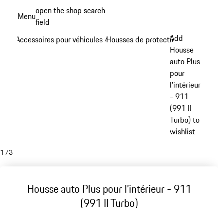
Aller
open the shop search
Menu
au
field
My sh
contenu
Add
Accessoires pour véhicules
Housses de protection
/
/
principal
Housse
auto Plus
pour
l’intérieur
- 911
(991 II
Turbo) to
wishlist
1
/
3
Housse auto Plus pour l’intérieur - 911
(991 II Turbo)