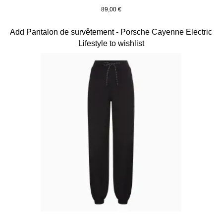
89,00 €
shadegreen
Diapositive 9 sur 15
Add Pantalon de survêtement - Porsche Cayenne Electric
Lifestyle to wishlist