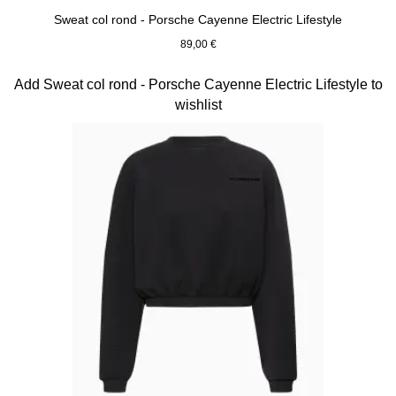
Sweat col rond - Porsche Cayenne Electric Lifestyle
89,00 €
shadegreen
Diapositive 11 sur 15
Add Sweat col rond - Porsche Cayenne Electric Lifestyle to
wishlist