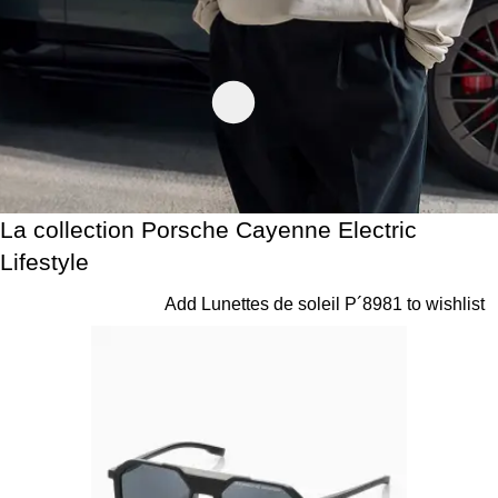
La collection Porsche Cayenne Electric 
La collection Porsche Cayenne Electric
Lifestyle
Diapositive 1 sur 15
Add Lunettes de soleil P´8981 to wishlist