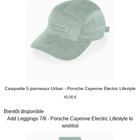
Casquette 5 panneaux Urban - Porsche Cayenne Electric Lifestyle
45,00 €
Vert
Diapositive 5 sur 15
Bientôt disponible
Add Leggings 7/8 - Porsche Cayenne Electric Lifestyle to
wishlist