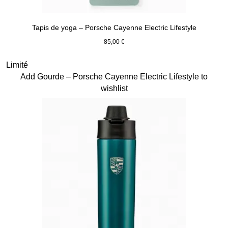
Tapis de yoga – Porsche Cayenne Electric Lifestyle
85,00 €
shadegreen
Diapositive 13 sur 15
Limité
Add Gourde – Porsche Cayenne Electric Lifestyle to
wishlist