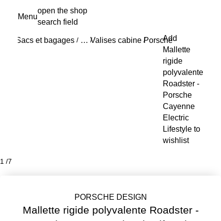
Aller
open the shop
Menu
au
search field
My s
contenu
Add
principal
Sacs et bagages
Valises cabine
Porsche Design valis
/
…
/
/
Reveal collapsed breadcrumb items
Mallette
rigide
polyvalente
Roadster -
Porsche
Cayenne
Electric
Lifestyle to
wishlist
1
/
7
PORSCHE DESIGN
Mallette rigide polyvalente Roadster -