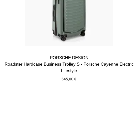
PORSCHE DESIGN
Roadster Hardcase Business Trolley S - Porsche Cayenne Electric
Lifestyle
645,00 €
Vert
Revenir
au
début
de
la
galerie
de