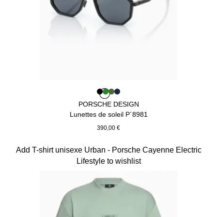
Couleur
Couleur
Couleur
Couleur
Couleur
Noir
Vert
Olive Green
Bleu Foncé
PORSCHE DESIGN
Lunettes de soleil P´8981
390,00 €
Noir
Diapositive 2 sur 15
Add T-shirt unisexe Urban - Porsche Cayenne Electric
Lifestyle to wishlist