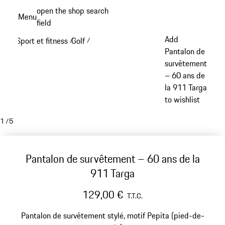
Aller
open the shop search
Menu
au
field
My sh
contenu
Add
Sport et fitness
Golf
/
/
principal
Pantalon de
survêtement
– 60 ans de
la 911 Targa
to wishlist
1
/
5
Pantalon de survêtement – 60 ans de la
911 Targa
129,00 €
T.T.C.
Pantalon de survêtement stylé, motif Pepita (pied-de-