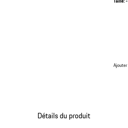
Taille
:
-
retour
Ajouter
aux
variant
(Taille)
Détails du produit