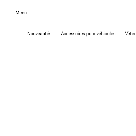
Aller
au
Menu
contenu
principal
Nouveautés
Accessoires pour véhicules
Vête