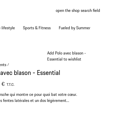
open the shop search field
My wish
My shop
Home lifestyle
Sports & Fitness
Fueled by Summer
Add Polo avec blason -
Essential to wishlist
ents
/
 avec blason - Essential
 €
T.T.C.
rsche qui montre ce pour quoi bat votre cœur.
s fentes latérales et un dos légèrement
.