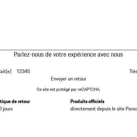
Parlez-nous de votre expérience avec nous
fait(e)
1
2
3
4
5
Très
Envoyer un retour
Ce site est protégé par reCAPTCHA.
itique de retour
Produits officiels
0 jours
directement depuis le site Pors