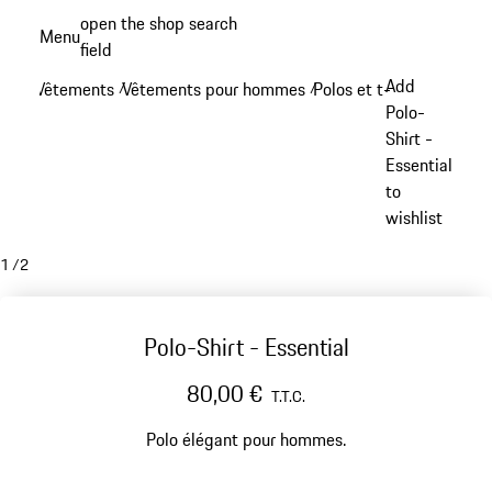
Aller
open the shop search
Menu
au
field
My sh
contenu
Add
Vêtements
Vêtements pour hommes
Polos et t-shirts
/
/
/
principal
Polo-
Shirt -
Essential
to
wishlist
1
/
2
Polo-Shirt - Essential
80,00 €
T.T.C.
Polo élégant pour hommes.