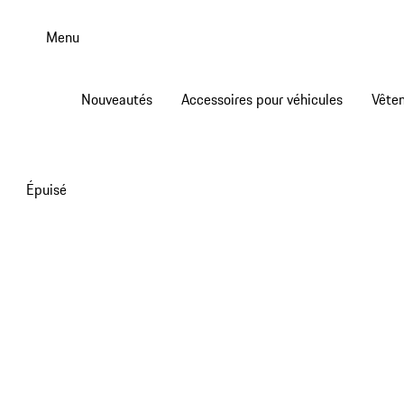
Aller
au
Menu
contenu
principal
Nouveautés
Accessoires pour véhicules
Vête
Épuisé