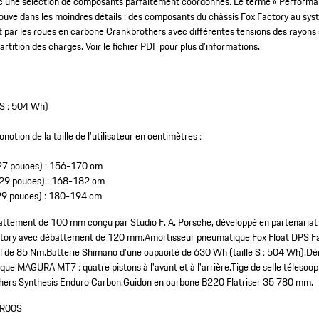
c une sélection de composants parfaitement coordonnés. Le terme « Performa
etrouve dans les moindres détails : des composants du châssis Fox Factory au sy
ar les roues en carbone Crankbrothers avec différentes tensions des rayons s
artition des charges. Voir le fichier PDF pour plus d'informations.
 S : 504 Wh)
nction de la taille de l'utilisateur en centimètres :
e 27 pouces) : 156-170 cm
e 29 pouces) : 168-182 cm
e 29 pouces) : 180-194 cm
attement de 100 mm conçu par Studio F. A. Porsche, développé en partenari
ctory avec débattement de 120 mm.
Amortisseur pneumatique Fox Float DPS Fa
l de 85 Nm.
Batterie Shimano d’une capacité de 630 Wh (taille S : 504 Wh).
Dér
sque MAGURA MT7 : quatre pistons à l'avant et à l'arrière.
Tige de selle télesco
hers Synthesis Enduro Carbon.
Guidon en carbone B220 Flatriser 35 780 mm.
R00S