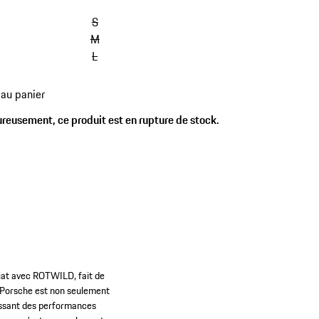
igné Studio F. A. Porsche. Les spécifications du
S
peuvent différer de l'illustration.
M
L
 au panier
reusement, ce produit est en rupture de stock.
riat avec ROTWILD, fait de
. Porsche est non seulement
tissant des performances