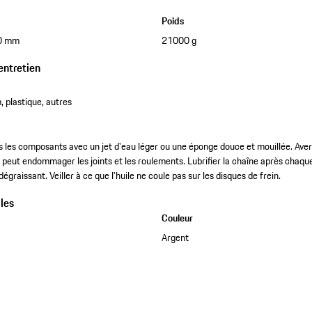
Poids
0 mm
21000 g
entretien
, plastique, autres
 les composants avec un jet d'eau léger ou une éponge douce et mouillée. Averti
 peut endommager les joints et les roulements. Lubrifier la chaîne après chaqu
graissant. Veiller à ce que l'huile ne coule pas sur les disques de frein.
les
Couleur
Argent