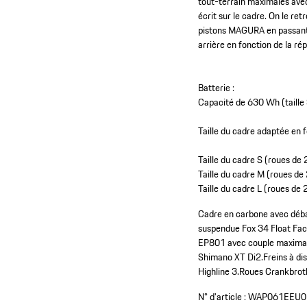
tout-terrain maximales ave
écrit sur le cadre. On le r
pistons MAGURA en passant p
arrière en fonction de la rép
Batterie :
Capacité de 630 Wh (taille
Taille du cadre adaptée en fo
Taille du cadre S (roues d
Taille du cadre M (roues d
Taille du cadre L (roues d
Cadre en carbone avec déb
suspendue Fox 34 Float Fa
EP801 avec couple maxima
Shimano XT Di2.
Freins à di
Highline 3.
Roues Crankbrot
N° d'article :
WAP061EEU0