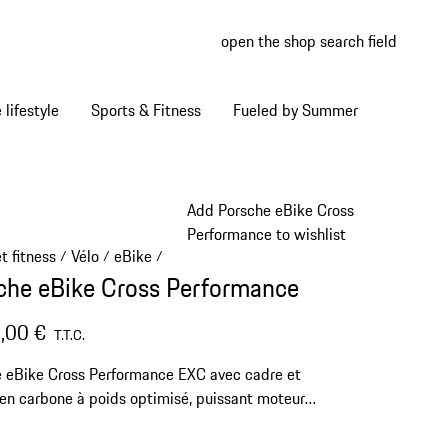
open the shop search field
My wish
My shop
Home lifestyle
Sports & Fitness
Fueled by Summer
Add Porsche eBike Cross
Performance to wishlist
t fitness
Vélo
eBike
/
/
/
che eBike Cross Performance
,00 €
T.T.C.
 eBike Cross Performance EXC avec cadre et
en carbone à poids optimisé, puissant moteur
 et batterie d'une capacité de 630 Wh.
ppé en coopération avec ROTWILD, design du