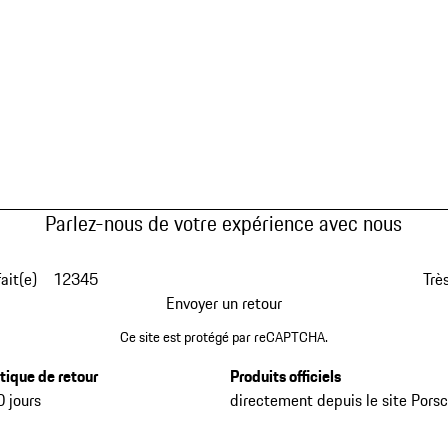
Parlez-nous de votre expérience avec nous
fait(e)
1
2
3
4
5
Très
Envoyer un retour
Ce site est protégé par reCAPTCHA.
itique de retour
Produits officiels
0 jours
directement depuis le site Pors