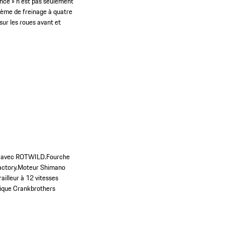
nce » n'est pas seulement
stème de freinage à quatre
ur les roues avant et
at avec ROTWILD.
Fourche
ctory.
Moteur Shimano
ailleur à 12 vitesses
pique Crankbrothers