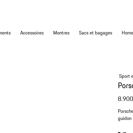
ments
Accessoires
Montres
Sacs et bagages
Sport e
Pors
8.900
Porsche
guidon 
Shimano
Dévelo