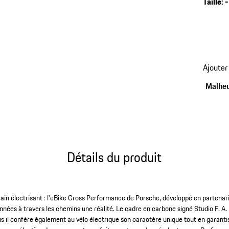
Taille
:
-
cadre s
produit 
Ajouter
Malheu
Détails du produit
rrain électrisant : l'eBike Cross Performance de Porsche, développé en partena
nnées à travers les chemins une réalité. Le cadre en carbone signé Studio F. A
is il confère également au vélo électrique son caractère unique tout en garan