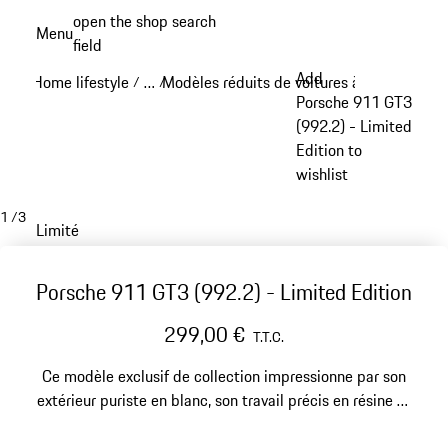
Aller
open the shop search
Menu
au
field
My sh
contenu
Add
Home lifestyle
…
Modèles réduits de voitures à l’échelle
Éch
/
/
/
principal
Reveal collapsed breadcrumb items
Porsche 911 GT3
(992.2) - Limited
Edition to
wishlist
1
/
3
Limité
Porsche 911 GT3 (992.2) - Limited Edition
299,00 €
T.T.C.
Ce modèle exclusif de collection impressionne par son
extérieur puriste en blanc, son travail précis en résine et
une édition limitée de pièces 911 – un point fort