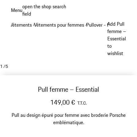
Aller
open the shop search
Menu
au
field
My sh
contenu
Add Pull
Vêtements
Vêtements pour femmes
Pullover - femme
/
/
/
principal
femme –
Essential
to
wishlist
1
/
5
Pull femme – Essential
149,00 €
T.T.C.
Pull au design épuré pour femme avec broderie Porsche
emblématique.