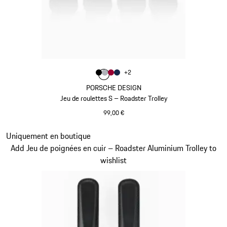
Couleur
+
2
Couleur
Couleur
Couleur
Couleur
Noir
Argent
Rouge Carmin
Bleu Foncé
PORSCHE DESIGN
Jeu de roulettes S – Roadster Trolley
99,00 €
Noir
Diapositive 20 sur 20
Uniquement en boutique
Add Jeu de poignées en cuir – Roadster Aluminium Trolley to
wishlist