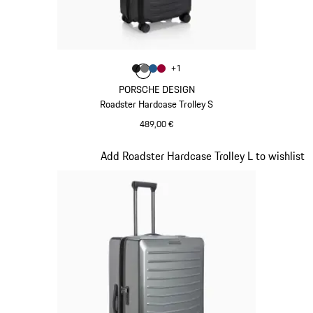
Couleur
+
1
Couleur
Couleur
Couleur
Couleur
Noir Mat
Gris Nardo
Bleu Mat
Rouge Carmin
PORSCHE DESIGN
Roadster Hardcase Trolley S
489,00 €
Noir Mat
Diapositive 5 sur 20
Add Roadster Hardcase Trolley L to wishlist