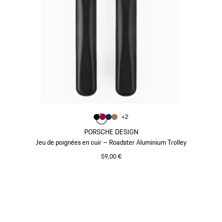
Couleur
+
2
Couleur
Couleur
Couleur
Couleur
Noir
Rouge Carmin
Bleu Foncé
Cognac
PORSCHE DESIGN
Jeu de poignées en cuir – Roadster Aluminium Trolley
59,00 €
Noir
Revenir
au
début
de
la