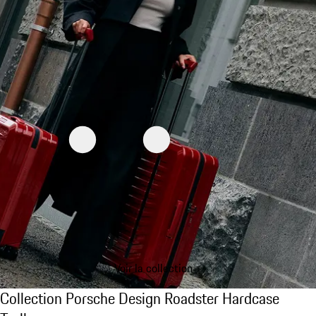
Voir la collection
Collection Porsche Design Roadster Hardcas
Collection Porsche Design Roadster Hardcase