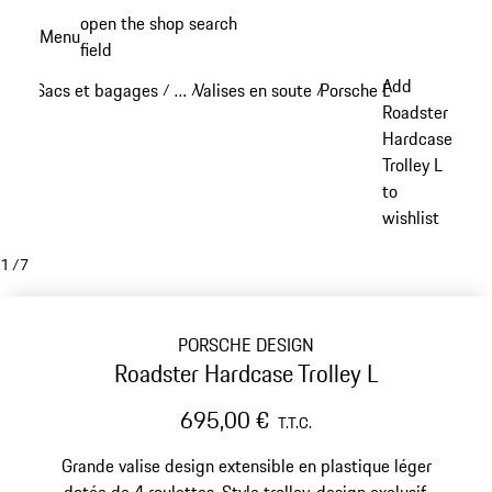
Aller
open the shop search
Menu
au
field
My sh
contenu
Add
Sacs et bagages
…
Valises en soute
Porsche Design valises
/
/
/
principal
Reveal collapsed breadcrumb items
Roadster
Hardcase
Trolley L
to
wishlist
1
/
7
PORSCHE DESIGN
Roadster Hardcase Trolley L
695,00 €
T.T.C.
Grande valise design extensible en plastique léger