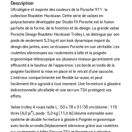
Description
Ultralégère et inspirée des couleurs de la Porsche 911 : la
collection Roadster Hardcase. Cette série de valises en
polycarbonate développée par Studio FA Porsche est la fusion
parfaite de la forme, de la fonction et du design. La grande valise
Porsche Design Roadster Hardcase Trolley L se distingue par son
poids de seulement 5,3 kg et son look dynamique inspiré du
design des jantes, avec un écusson Porsche en cuir véritable. Les
roulettes silencieuses sur roulements à bille et la poignée
ergonomique télescopique sur plusieurs niveaux garantissent une
efficacité à la hauteur de l’apparence. Les bords arrondis de la
poignée facilitent la mise en place et le retrait d’une sacoche.
L’intérieur compartimenté est flexible lui-aussi, et peut
facilement être agrandi à tout moment. Une fermeture à glissière
bidirectionnelle ultrafiable et une serrure TSA protègent vos
effets.
Valise trolley 4 roues taille L : 53 x 78 x 31/35 cm.
Volume : 115
litres (4,0 pi³), poids : 5,3 kg (11,6 lb).
Volume extensible avec
système de double fermeture à glissière.
Poignée ergonomique
avec bords arrondis.
Déplacement silencieux grâce aux roulettes
sur roulements à billes.
Serrure TSA et fermeture à glissière