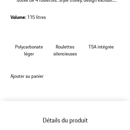
dotée de 4 roulettes. Style trolley, design exclusif.
Roulettes silencieuses et serrure TSA intégrée.
Volume
:
115 litres
Polycarbonate
Roulettes
TSA intégrée
léger
silencieuses
Ajouter au panier
Détails du produit