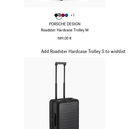
Couleur
+
1
Couleur
Couleur
Couleur
Couleur
Noir Mat
Gris Nardo
Rouge Carmin
Bleu Mat
PORSCHE DESIGN
Roadster Hardcase Trolley M
589,00 €
Noir Mat
Diapositive 4 sur 20
Add Roadster Hardcase Trolley S to wishlist