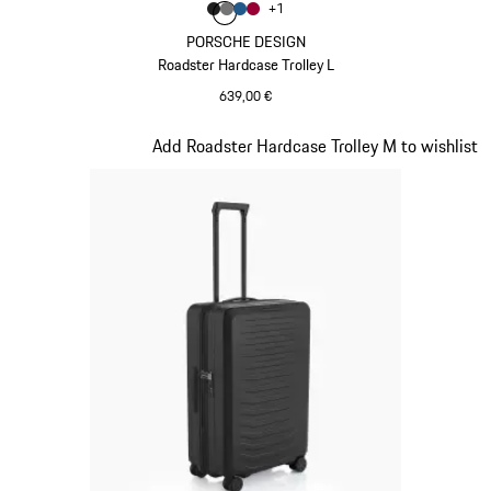
Couleur
+
1
Couleur
Couleur
Couleur
Couleur
Noir Mat
Gris Nardo
Bleu Mat
Rouge Carmin
PORSCHE DESIGN
Roadster Hardcase Trolley L
639,00 €
Noir Mat
Diapositive 3 sur 20
Add Roadster Hardcase Trolley M to wishlist