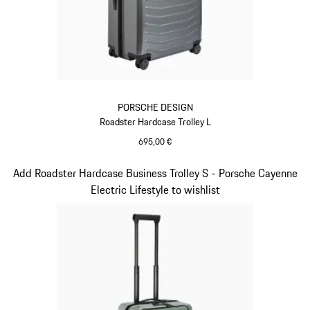
PORSCHE DESIGN
Roadster Hardcase Trolley L
695,00 €
Gris
Diapositive 6 sur 20
Add Roadster Hardcase Business Trolley S - Porsche Cayenne
Electric Lifestyle to wishlist