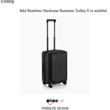
Trolley
Diapositive 1 sur 20
Add Roadster Hardcase Business Trolley S to wishlist
Couleur
+
1
Couleur
Couleur
Couleur
Couleur
Noir Mat
Gris Nardo
Rouge Carmin
Bleu Mat
PORSCHE DESIGN