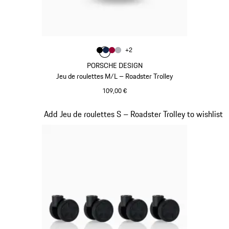
Couleur
+
2
Couleur
Couleur
Couleur
Couleur
Noir
Bleu Foncé
Rouge Carmin
Argent
PORSCHE DESIGN
Jeu de roulettes M/L – Roadster Trolley
109,00 €
Noir
Diapositive 19 sur 20
Add Jeu de roulettes S – Roadster Trolley to wishlist