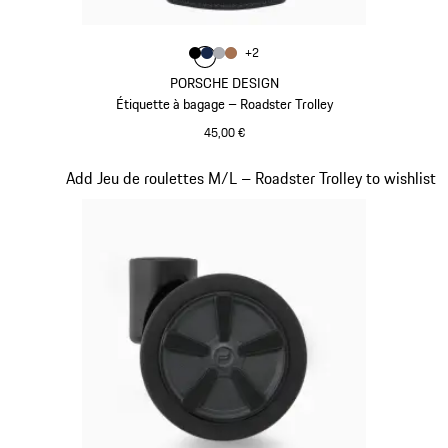
Couleur
+
2
Couleur
Couleur
Couleur
Couleur
Noir
Bleu Foncé
Gris
Cognac
PORSCHE DESIGN
Étiquette à bagage – Roadster Trolley
45,00 €
Noir
Diapositive 18 sur 20
Add Jeu de roulettes M/L – Roadster Trolley to wishlist