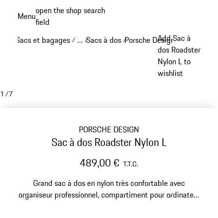
Aller
open the shop search
Menu
au
field
My sh
contenu
Add Sac à
Sacs et bagages
…
Sacs à dos
Porsche Design sacs à dos
/
/
/
/
principal
Reveal collapsed breadcrumb items
dos Roadster
Nylon L to
wishlist
1
/
7
PORSCHE DESIGN
Sac à dos Roadster Nylon L
489,00 €
T.T.C.
Grand sac à dos en nylon très confortable avec
organiseur professionnel, compartiment pour ordinateur
portable de 15,5 pouces et manchon pour valise trolley.