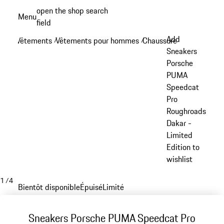
Aller
open the shop search
Menu
au
field
My sh
contenu
Add
Vêtements
Vêtements pour hommes
Chaussures
/
/
/
principal
Sneakers
Porsche
PUMA
Speedcat
Pro
Roughroads
Dakar -
Limited
Edition to
wishlist
1
/
4
Bientôt disponible
Épuisé
Limité
Sneakers Porsche PUMA Speedcat Pro