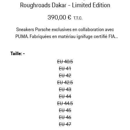
Roughroads Dakar - Limited Edition
390,00 €
T.T.C.
Sneakers Porsche exclusives en collaboration avec
PUMA. Fabriquées en matériau ignifuge certifié FIA
avec une semelle fine et une partie stabilisatrice en
carbone sur le talon.
Taille
:
-
sauter
les
EU 40.5
variantes
EU 41
(Taille)
EU 42
EU 42.5
EU 43
EU 44
EU 44.5
EU 45
EU 46
EU 47