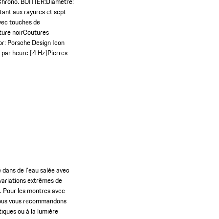
 Chrono. BOÎTIER:Diamètre:
ant aux rayures et sept
avec touches de
ture noirCoutures
r: Porsche Design Icon
par heure [4 Hz]Pierres
 dans de l'eau salée avec
 variations extrêmes de
s. Pour les montres avec
e, nous vous recommandons
tiques ou à la lumière