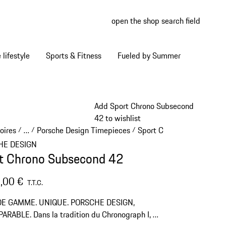
open the shop search field
My wish
My shop
Home lifestyle
Sports & Fitness
Fueled by Summer
Add Sport Chrono Subsecond
42 to wishlist
oires
…
Porsche Design Timepieces
Sport Chrono
/
/
/
/
Reveal collapsed breadcrumb items
HE DESIGN
t Chrono Subsecond 42
,00 €
T.T.C.
E GAMME. UNIQUE. PORSCHE DESIGN,
RABLE. Dans la tradition du Chronograph I, la