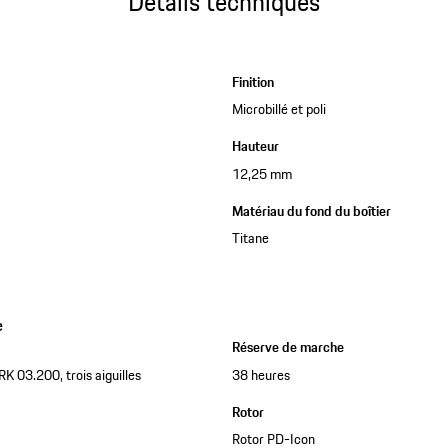
Détails techniques
Finition
Microbillé et poli
Hauteur
12,25 mm
Matériau du fond du boîtier
Titane
e
Réserve de marche
K 03.200, trois aiguilles
38 heures
Rotor
Rotor PD-Icon