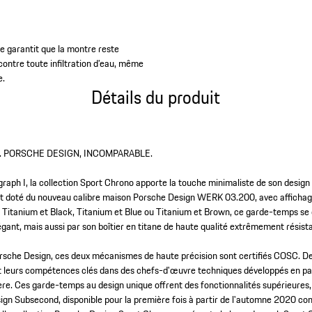
e garantit que la montre reste
contre toute infiltration d’eau, même
e.
Détails du produit
. PORSCHE DESIGN, INCOMPARABLE.
graph I, la collection Sport Chrono apporte la touche minimaliste de son design
 doté du nouveau calibre maison Porsche Design WERK 03.200, avec affichag
 Titanium et Black, Titanium et Blue ou Titanium et Brown, ce garde-temps 
égant, mais aussi par son boîtier en titane de haute qualité extrêmement résist
rsche Design, ces deux mécanismes de haute précision sont certifiés COSC. D
 leurs compétences clés dans des chefs-d'œuvre techniques développés en pa
e. Ces garde-temps au design unique offrent des fonctionnalités supérieures, 
ign Subsecond, disponible pour la première fois à partir de l'automne 2020 c