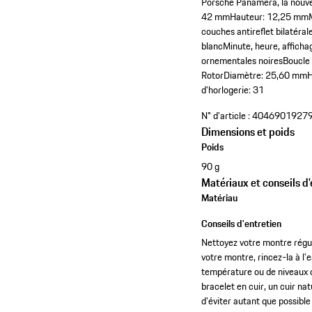
Porsche Panamera, la nouve
42 mmHauteur: 12,25 mmMati
couches antireflet bilatéra
blancMinute, heure, affich
ornementales noiresBoucle
RotorDiamètre: 25,60 mmHa
d'horlogerie: 31
N° d'article :
4046901927
Dimensions et poids
Poids
90 g
Matériaux et conseils d'
Matériau
Conseils d'entretien
Nettoyez votre montre régul
votre montre, rincez-la à l
température ou de niveaux d
bracelet en cuir, un cuir na
d'éviter autant que possible