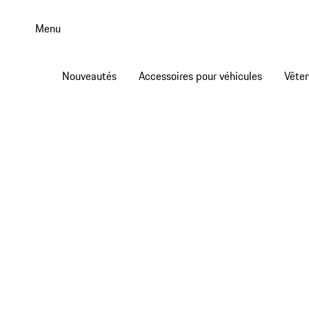
Aller
au
Menu
contenu
principal
Nouveautés
Accessoires pour véhicules
Vête