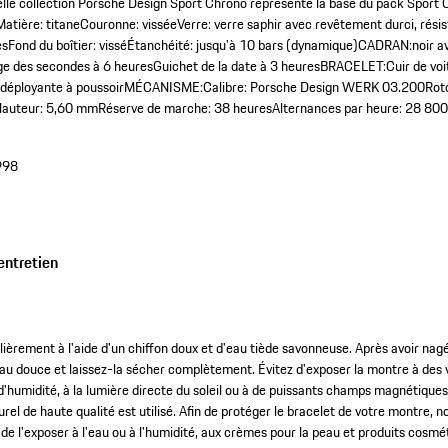
lle collection Porsche Design Sport Chrono représente la base du pack Sport
ère: titaneCouronne: visséeVerre: verre saphir avec revêtement durci, résist
lesFond du boîtier: visséÉtanchéité: jusqu'à 10 bars (dynamique)CADRAN:noir 
age des secondes à 6 heuresGuichet de la date à 3 heuresBRACELET:Cuir de voi
 déployante à poussoirMÉCANISME:Calibre: Porsche Design WERK 03.200Roto
uteur: 5,60 mmRéserve de marche: 38 heuresAlternances par heure: 28 800 
998
entretien
ièrement à l'aide d'un chiffon doux et d'eau tiède savonneuse. Après avoir nagé
'eau douce et laissez-la sécher complètement. Évitez d'exposer la montre à des
'humidité, à la lumière directe du soleil ou à de puissants champs magnétique
turel de haute qualité est utilisé. Afin de protéger le bracelet de votre montr
 de l'exposer à l'eau ou à l'humidité, aux crèmes pour la peau et produits cosmé