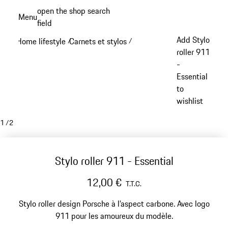
Aller
open the shop search
Menu
au
field
My sh
contenu
Add Stylo
Home lifestyle
Carnets et stylos
/
/
principal
roller 911
-
Essential
to
wishlist
1
/
2
Stylo roller 911 - Essential
12,00 €
T.T.C.
Stylo roller design Porsche à l’aspect carbone. Avec logo
911 pour les amoureux du modèle.