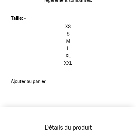
légèrement tombantes.
Taille
:
-
XS
S
M
L
XL
XXL
Ajouter au panier
Détails du produit