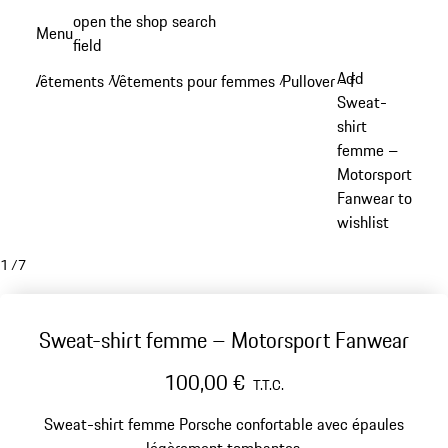
Aller
open the shop search
Menu
au
field
My sh
contenu
Add
Vêtements
Vêtements pour femmes
Pullover - femme
/
/
/
principal
Sweat-
shirt
femme –
Motorsport
Fanwear to
wishlist
1
/
7
Sweat-shirt femme – Motorsport Fanwear
100,00 €
T.T.C.
Sweat-shirt femme Porsche confortable avec épaules