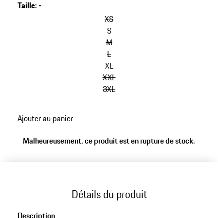
Taille
:
-
sauter
les
XS
variantes
S
(Taille)
M
L
XL
XXL
3XL
retour
Ajouter au panier
aux
variantes
Malheureusement, ce produit est en rupture de stock.
(Taille)
Détails du produit
Description