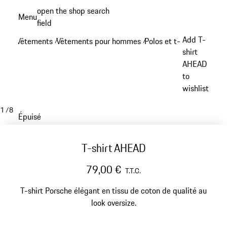
Aller
open the shop search
Menu
au
field
My sh
contenu
Add T-
Vêtements
Vêtements pour hommes
Polos et t-shirts
/
/
/
principal
shirt
AHEAD
to
wishlist
1
/
8
Épuisé
T-shirt AHEAD
79,00 €
T.T.C.
T-shirt Porsche élégant en tissu de coton de qualité au
look oversize.