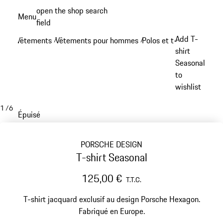
Aller
open the shop search
Menu
au
field
My sh
contenu
Add T-
Vêtements
Vêtements pour hommes
Polos et t-shirts
/
/
/
principal
shirt
Seasonal
to
wishlist
1
/
6
Épuisé
PORSCHE DESIGN
T-shirt Seasonal
125,00 €
T.T.C.
T-shirt jacquard exclusif au design Porsche Hexagon.
Fabriqué en Europe.