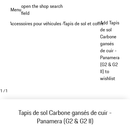
Aller
open the shop search
Menu
au
field
My sh
contenu
Add Tapis
Accessoires pour véhicules
Tapis de sol et coffre à bagages
/
/
principal
de sol
Carbone
gansés
de cuir -
Panamera
(G2 & G2
II) to
wishlist
1
/
1
Tapis de sol Carbone gansés de cuir -
Panamera (G2 & G2 II)