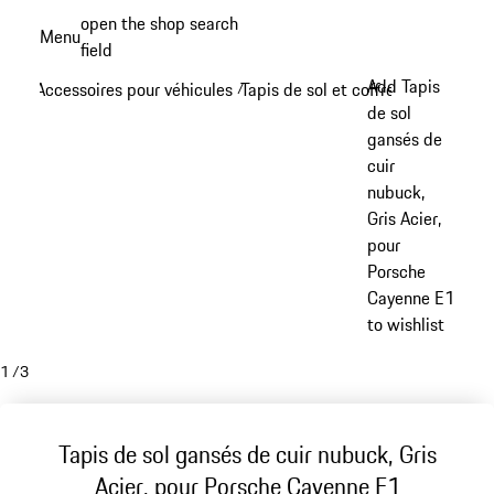
Aller
open the shop search
Menu
au
field
My sh
contenu
Add Tapis
Accessoires pour véhicules
Tapis de sol et coffre à bagages
/
/
principal
de sol
gansés de
cuir
nubuck,
Gris Acier,
pour
Porsche
Cayenne E1
to wishlist
1
/
3
Tapis de sol gansés de cuir nubuck, Gris
Acier, pour Porsche Cayenne E1