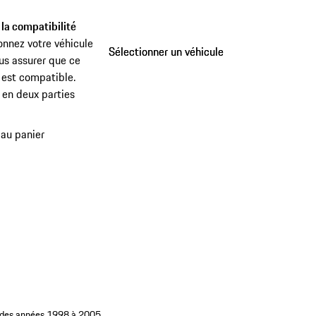
 la compatibilité
onnez votre véhicule
Sélectionner un véhicule
Sélectionner un véhicule
us assurer que ce
 est compatible.
:
en deux parties
 au panier
96 des années 1998 à 2005