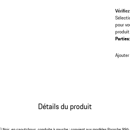
Vérifiez
Sélecti
pour vo
produit
Parties
Ajouter
Détails du produit
ces) Noir, en caoutchouc, conduite à gauche ; convient aux modèles Porsche 9