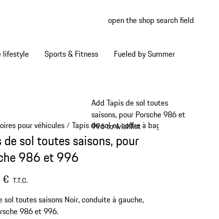
open the shop search field
My wish
My shop
Home lifestyle
Sports & Fitness
Fueled by Summer
Add Tapis de sol toutes
saisons, pour Porsche 986 et
oires pour véhicules
Tapis de sol et coffre à bagages
/
/
996 to wishlist
 de sol toutes saisons, pour
che 986 et 996
 €
T.T.C.
e sol toutes saisons Noir, conduite à gauche,
rsche 986 et 996.