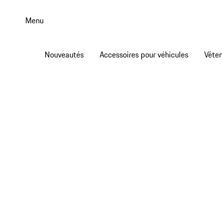
Aller
au
Menu
contenu
principal
Nouveautés
Accessoires pour véhicules
Vête