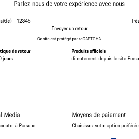
Parlez-nous de votre expérience avec nous
fait(e)
1
2
3
4
5
Très
Envoyer un retour
Ce site est protégé par reCAPTCHA.
itique de retour
Produits officiels
0 jours
directement depuis le site Pors
al Media
Moyens de paiement
nnecter à Porsche
Choisissez votre option préférée