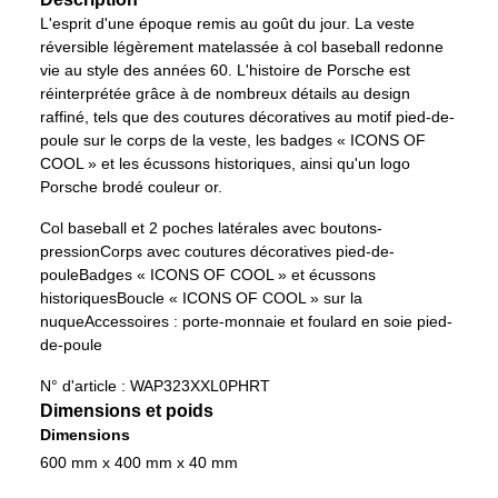
L'esprit d'une époque remis au goût du jour. La veste
réversible légèrement matelassée à col baseball redonne
vie au style des années 60. L'histoire de Porsche est
réinterprétée grâce à de nombreux détails au design
raffiné, tels que des coutures décoratives au motif pied-de-
poule sur le corps de la veste, les badges « ICONS OF
COOL » et les écussons historiques, ainsi qu'un logo
Porsche brodé couleur or.
Col baseball et 2 poches latérales avec boutons-
pression
Corps avec coutures décoratives pied-de-
poule
Badges « ICONS OF COOL » et écussons
historiques
Boucle « ICONS OF COOL » sur la
nuque
Accessoires : porte-monnaie et foulard en soie pied-
de-poule
N° d'article :
WAP323XXL0PHRT
Dimensions et poids
Dimensions
600 mm x 400 mm x 40 mm