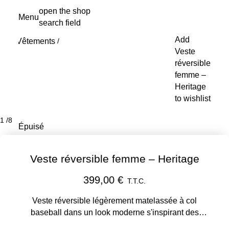
Aller
open the shop
Menu
au
search field
My s
contenu
Add
Vêtements
principal
/
Veste
réversible
femme –
Heritage
to wishlist
1
/
8
Épuisé
Veste réversible femme – Heritage
399,00 €
T.T.C.
Veste réversible légèrement matelassée à col
baseball dans un look moderne s'inspirant des
années 1960.