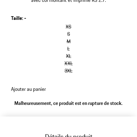
avec col montant et imprimé RS 2.7.
Taille
:
-
sauter
les
XS
variantes
S
(Taille)
M
L
XL
XXL
3XL
retour
Ajouter au panier
aux
variantes
Malheureusement, ce produit est en rupture de stock.
(Taille)
Détails du produit