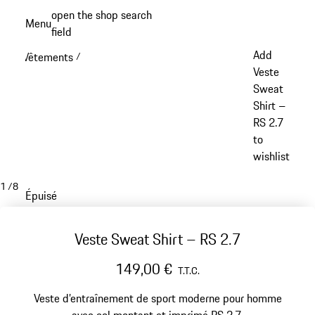
Aller
open the shop search
Menu
au
field
My sh
contenu
Add
Vêtements
/
principal
Veste
Sweat
Shirt –
RS 2.7
to
wishlist
1
/
8
Épuisé
Veste Sweat Shirt – RS 2.7
149,00 €
T.T.C.
Veste d’entraînement de sport moderne pour homme