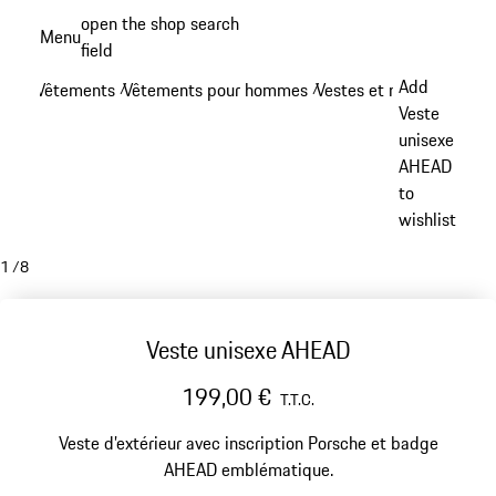
Aller
open the shop search
Menu
au
field
My sh
contenu
Add
Vêtements
Vêtements pour hommes
Vestes et manteaux
/
/
/
principal
Veste
unisexe
AHEAD
to
wishlist
1
/
8
Veste unisexe AHEAD
199,00 €
T.T.C.
Veste d’extérieur avec inscription Porsche et badge
AHEAD emblématique.