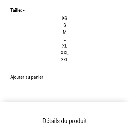
Taille
:
-
sauter
les
XS
variantes
S
(Taille)
M
L
XL
XXL
3XL
retour
Ajouter au panier
aux
variantes
(Taille)
Détails du produit