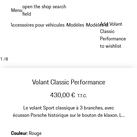
Aller
open the shop search
Menu
au
field
My sh
contenu
Add Volant
Accessoires pour véhicules
Modèles
Modèles classiques
/
/
/
principal
Classic
Performance
to wishlist
1
/
8
Volant Classic Performance
430,00 €
T.T.C.
Le volant Sport classique à 3 branches, avec
écusson Porsche historique sur le bouton de klaxon. Le
cuir lisse Noir et la signature Porsche sur fond Rouge
soulignent le design emblématique de la marque. La
Couleur
:
Rouge