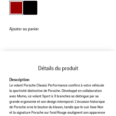
couture et le repère à 12 heures sont réalisés dans une
Couleur
Couleur
Rouge
Noir
teinte Rouge sportive. Made in Italy.
Ajouter au panier
Détails du produit
Description
Le volant Porsche Classic Performance confère à votre véhicule
la sportivité distinctive de Porsche. Développé en collaboration
avec Momo, ce volant Sport à 3 branches se distingue par sa
grande ergonomie et son design intemporel. L'écusson historique
de Porsche orne le bouton du klaxon, tandis que le cuir lisse Noir
et la signature Porsche sur fond Rouge soulignent son apparence