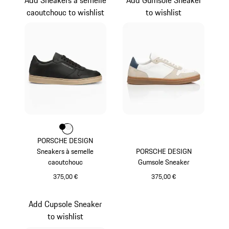
caoutchouc to wishlist
to wishlist
Couleur
Couleur
Couleur
Noir
Blanc
PORSCHE DESIGN
Sneakers à semelle
PORSCHE DESIGN
caoutchouc
Gumsole Sneaker
375,00 €
375,00 €
Noir
Blanc
Add Cupsole Sneaker
to wishlist