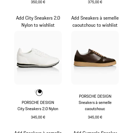
350,00 €
375,00 €
Bleu Foncé
Bleu Foncé
Add City Sneakers 2.0
Add Sneakers à semelle
Nylon to wishlist
caoutchouc to wishlist
Couleur
Couleur
Couleur
Blanc
Noir
PORSCHE DESIGN
PORSCHE DESIGN
Sneakers à semelle
City Sneakers 2.0 Nylon
caoutchouc
345,00 €
345,00 €
Blanc
Brun Foncé
Add Sneakers à semelle
Add Gumsole Sneaker