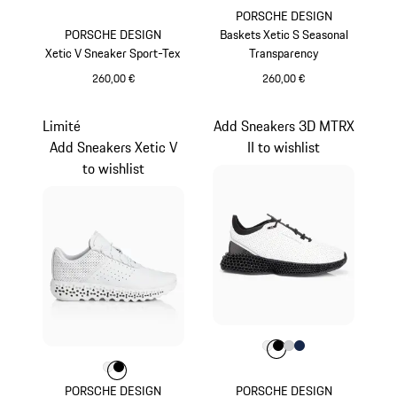
PORSCHE DESIGN
PORSCHE DESIGN
Baskets Xetic S Seasonal
Xetic V Sneaker Sport-Tex
Transparency
260,00 €
260,00 €
Noir
Orange Fusion
Limité
Add Sneakers 3D MTRX
Add Sneakers Xetic V
II to wishlist
to wishlist
Couleur
Couleur
Couleur
Couleur
Couleur
Blanc
Noir
Gris Clair
Bleu Fonc
Couleur
Couleur
Couleur
Blanc
Noir
PORSCHE DESIGN
PORSCHE DESIGN