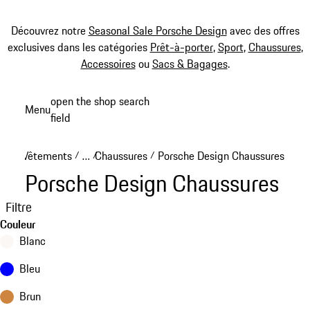
Découvrez notre
Seasonal Sale Porsche Design
avec des offres
exclusives dans les catégories
Prêt-à-porter
,
Sport
,
Chaussures
,
Accessoires
ou
Sacs & Bagages
.
Aller
open the shop search
Menu
au
field
My sh
contenu
principal
Vêtements
…
Chaussures
Porsche Design Chaussures
/
/
/
Reveal collapsed breadcrumb items
Porsche Design Chaussures
Filtre
Couleur
Blanc
Bleu
Brun