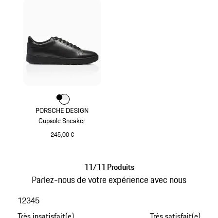
Couleur
Couleur
Couleur
Noir
Blanc
PORSCHE DESIGN
Cupsole Sneaker
245,00 €
Noir
11/11 Produits
Parlez-nous de votre expérience avec nous
1
2
3
4
5
Très insatisfait(e)
Très satisfait(e)