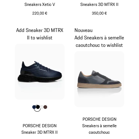
Sneakers Xetic V
Sneakers 3D MTRX II
220,00 €
350,00 €
Blanc
Blanc
Add Sneaker 3D MTRX
Nouveau
II to wishlist
Add Sneakers à semelle
caoutchouc to wishlist
Couleur
Couleur
Couleur
Couleur
Couleur
Bleu Foncé
Noir
Blanc
Brun
PORSCHE DESIGN
PORSCHE DESIGN
Sneakers à semelle
Sneaker 3D MTRX II
caoutchouc