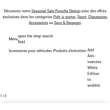
Découvrez notre
Seasonal Sale Porsche Design
avec des offres
exclusives dans les catégories
Prêt-à-porter
,
Sport
,
Chaussures
,
Accessoires
ou
Sacs & Bagages
.
Aller
open the shop search
Menu
au
field
My sh
contenu
Add
Accessoires pour véhicules
Produits d’entretien et outils
/
/
principal
Anti-
insectes
White
Edition
to
wishlist
1
/
2