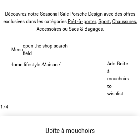
Découvrez notre
Seasonal Sale Porsche Design
avec des offres
exclusives dans les catégories
Prêt-à-porter
,
Sport
,
Chaussures
,
Accessoires
ou
Sacs & Bagages
.
Aller
open the shop search
Menu
au
field
My sh
contenu
Add Boîte
Home lifestyle
Maison
/
/
principal
à
mouchoirs
to
wishlist
1
/
4
Boîte à mouchoirs