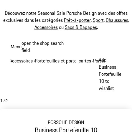
Découvrez notre
Seasonal Sale Porsche Design
avec des offres
exclusives dans les catégories
Prêt-à-porter
,
Sport
,
Chaussures
,
Accessoires
ou
Sacs & Bagages
.
Aller
open the shop search
Menu
au
field
My sh
contenu
Add
Accessoires
Portefeuilles et porte-cartes
Porsche Design port
/
/
principal
Business
Portefeuille
10 to
wishlist
1
/
2
PORSCHE DESIGN
Business Portefeuille 10