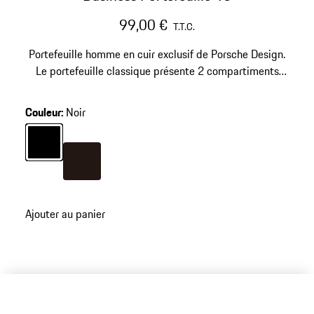
99,00 €
T.T.C.
Portefeuille homme en cuir exclusif de Porsche Design.
Le portefeuille classique présente 2 compartiments
pour les billets de banque, 10 emplacements pour
cartes de crédit et 2 compartiments de rangement.
Couleur
:
Noir
Couleur
Noir
Couleur
Brun Foncé
Ajouter au panier