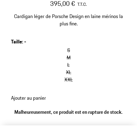
395,00 €
T.T.C.
Cardigan léger de Porsche Design en laine mérinos la
plus fine.
Taille
:
-
S
M
L
XL
XXL
Ajouter au panier
Malheureusement, ce produit est en rupture de stock.