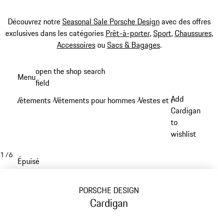
Découvrez notre
Seasonal Sale Porsche Design
avec des offres
exclusives dans les catégories
Prêt-à-porter
,
Sport
,
Chaussures
,
Accessoires
ou
Sacs & Bagages
.
Aller
open the shop search
Menu
au
field
My sh
contenu
Add
Vêtements
Vêtements pour hommes
Vestes et manteaux
/
/
/
principal
Cardigan
to
wishlist
1
/
6
Épuisé
PORSCHE DESIGN
Cardigan