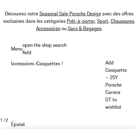
Découvrez notre
Seasonal Sale Porsche Design
avec des offres
exclusives dans les catégories
Prêt-à-porter
,
Sport
,
Chaussures
,
Accessoires
ou
Sacs & Bagages
.
Aller
open the shop search
Menu
au
field
My sh
contenu
Add
Accessoires
Casquettes
/
/
principal
Casquette
– 25Y
Porsche
Carrera
GT to
wishlist
1
/
2
Épuisé