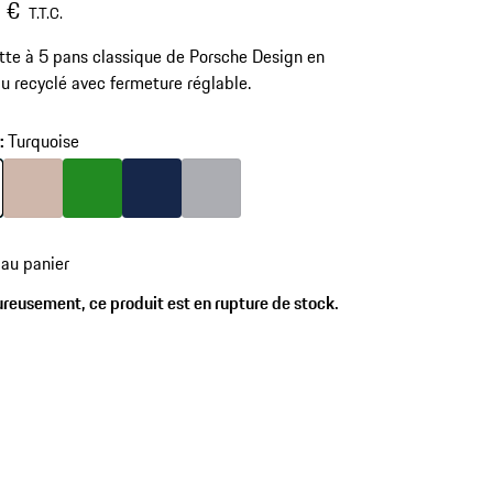
 €
T.T.C.
te à 5 pans classique de Porsche Design en
u recyclé avec fermeture réglable.
r
:
Turquoise
Couleur
Turquoise
Couleur
Putty Beige
Couleur
Vert
Couleur
Bleu Foncé
Gris
 au panier
reusement, ce produit est en rupture de stock.