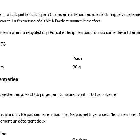
ien : la casquette classique à 5 pans en matériau recyclé se distingue visuelle
vant. La fermeture réglable à l'arrière assure le confort.
s en matériau recyclé.
Logo Porsche Design en caoutchouc sur le devant.
Ferme
473
Poids
mm
90 g
entretien
olyester recyclé/50 % polyester. Doublure avant : 100 % polyester
pas blanchir. Ne pas sécher en machine. Ne pas nettoyer à sec. Ne pas essorer. N
quement un détergent doux.
les