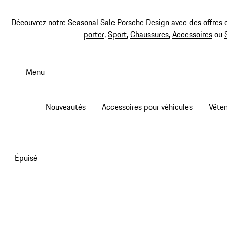
Découvrez notre
Seasonal Sale Porsche Design
avec des offres 
porter
,
Sport
,
Chaussures
,
Accessoires
ou
Aller
au
Menu
contenu
principal
Nouveautés
Accessoires pour véhicules
Vête
Épuisé