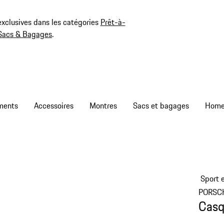
exclusives dans les catégories
Prêt-à-
Sacs & Bagages
.
ments
Accessoires
Montres
Sacs et bagages
Sport e
PORSC
Casq