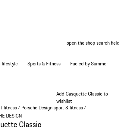
open the shop search field
My wish
My shop
Home lifestyle
Sports & Fitness
Fueled by Summer
Add Casquette Classic to
wishlist
t fitness
Porsche Design sport & fitness
/
/
HE DESIGN
uette Classic