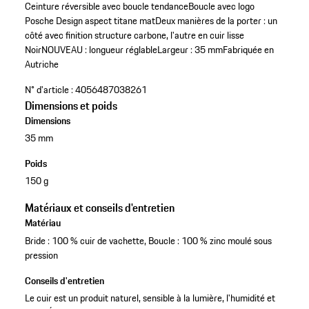
Ceinture réversible avec boucle tendance
Boucle avec logo
Posche Design aspect titane mat
Deux manières de la porter : un
côté avec finition structure carbone, l'autre en cuir lisse
Noir
NOUVEAU : longueur réglable
Largeur : 35 mm
Fabriquée en
Autriche
N° d'article :
4056487038261
Dimensions et poids
Dimensions
35 mm
Poids
150 g
Matériaux et conseils d'entretien
Matériau
Bride : 100 % cuir de vachette, Boucle : 100 % zinc moulé sous
pression
Conseils d'entretien
Le cuir est un produit naturel, sensible à la lumière, l'humidité et