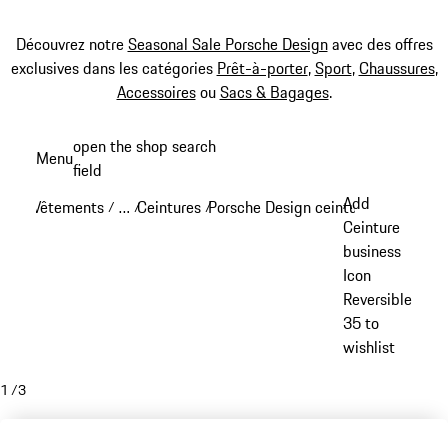
Découvrez notre
Seasonal Sale Porsche Design
avec des offres
exclusives dans les catégories
Prêt-à-porter
,
Sport
,
Chaussures
,
Accessoires
ou
Sacs & Bagages
.
Aller
open the shop search
Menu
au
field
My sh
contenu
Add
Vêtements
…
Ceintures
Porsche Design ceintures
/
/
/
/
principal
Reveal collapsed breadcrumb items
Ceinture
business
Icon
Reversible
35 to
wishlist
1
/
3