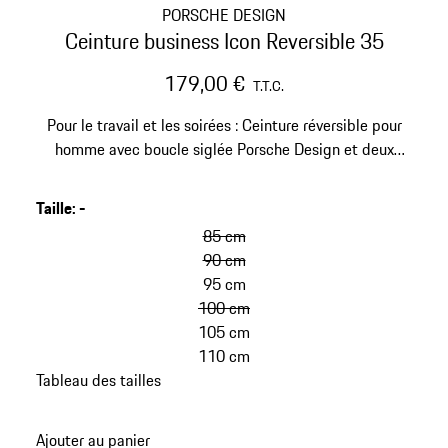
PORSCHE DESIGN
Ceinture business Icon Reversible 35
179,00 €
T.T.C.
Pour le travail et les soirées : Ceinture réversible pour
homme avec boucle siglée Porsche Design et deux
possibilités : en version carbone ou cuir lisse noir.
Largeur 35 mm.
Taille
:
-
85 cm
90 cm
95 cm
100 cm
105 cm
110 cm
Tableau des tailles
Ajouter au panier