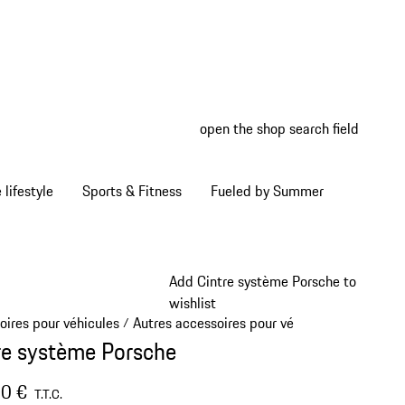
open the shop search field
My wish
My shop
Home lifestyle
Sports & Fitness
Fueled by Summer
Add Cintre système Porsche to
wishlist
oires pour véhicules
Autres accessoires pour véhicule
/
/
re système Porsche
0 €
T.T.C.