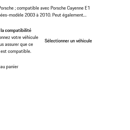
Porsche ; compatible avec Porsche Cayenne E1
nées-modèle 2003 à 2010. Peut également
ilisé dans les modèles Macan de première
ion et Cayenne plus récents (uniquement avec
 la compatibilité
tête amovible).
onnez votre véhicule
Sélectionner un véhicule
Sélectionner un véhicule
us assurer que ce
 est compatible.
 au panier