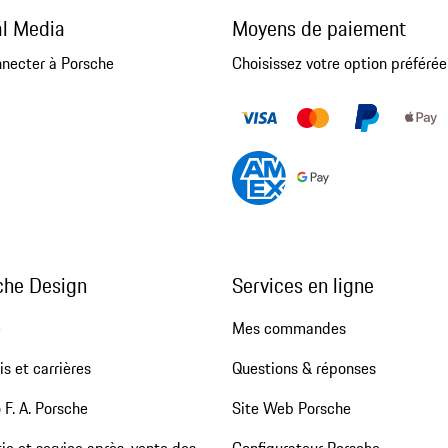
al Media
Moyens de paiement
nnecter à Porsche
Choisissez votre option préférée
che Design
Services en ligne
e
Mes commandes
s et carrières
Questions & réponses
 F. A. Porsche
Site Web Porsche
ie et service après-vente des
Configurateur Porsche