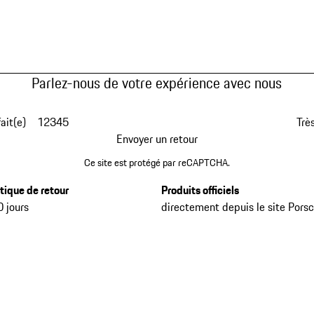
Parlez-nous de votre expérience avec nous
fait(e)
1
2
3
4
5
Très
Envoyer un retour
Ce site est protégé par reCAPTCHA.
itique de retour
Produits officiels
0 jours
directement depuis le site Pors