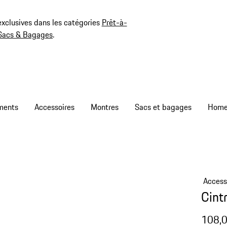
exclusives dans les catégories
Prêt-à-
Sacs & Bagages
.
ments
Accessoires
Montres
Sacs et bagages
Access
Cint
108,0