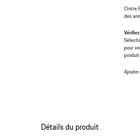
Cintre 
des an
être ut
générat
Vérifiez
appuie-
Sélecti
pour vo
produit
Ajouter
Détails du produit