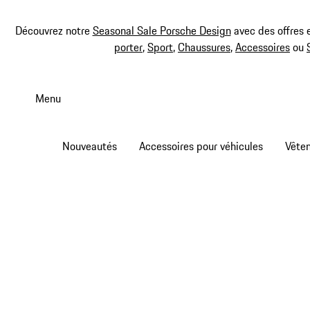
Découvrez notre
Seasonal Sale Porsche Design
avec des offres 
porter
,
Sport
,
Chaussures
,
Accessoires
ou
Aller
au
Menu
contenu
principal
Nouveautés
Accessoires pour véhicules
Vête